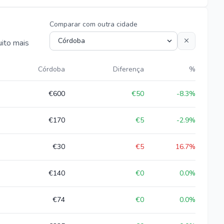
Comparar com outra cidade
uito mais
Córdoba
Diferença
%
€600
€50
-8.3
%
€170
€5
-2.9
%
€30
€5
16.7
%
€140
€0
0.0
%
€74
€0
0.0
%