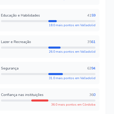
Educação e Habilidades
41
59
18.0 mais pontos em Valladolid
Lazer e Recreação
35
61
26.0 mais pontos em Valladolid
Segurança
63
94
31.0 mais pontos em Valladolid
Confiança nas instituições
36
0
36.0 mais pontos em Córdoba