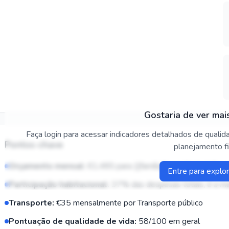
Gostaria de ver mai
Faça login para acessar indicadores detalhados de quali
Pontos-chave
planejamento fi
Orçamento mensal
:
€1,485
para {{família}} em {{cidade}}
Entre para explor
Participação habitacional
:
37
%
das despesas totais; é a ma
Transporte
:
€35
mensalmente por
Transporte público
Pontuação de qualidade de vida
:
58
/100
em geral