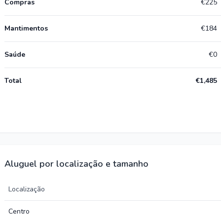
Compras
€225
Mantimentos
€184
Saúde
€0
Total
€1,485
Aluguel por localização e tamanho
Localização
Centro