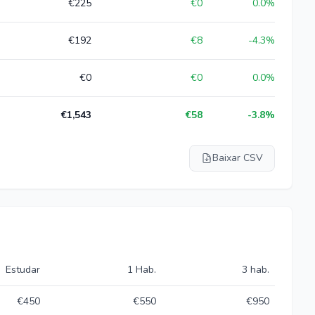
€225
€0
0.0
%
€192
€8
-4.3
%
€0
€0
0.0
%
€1,543
€58
-3.8
%
Baixar CSV
Estudar
1 Hab.
3 hab.
€450
€550
€950