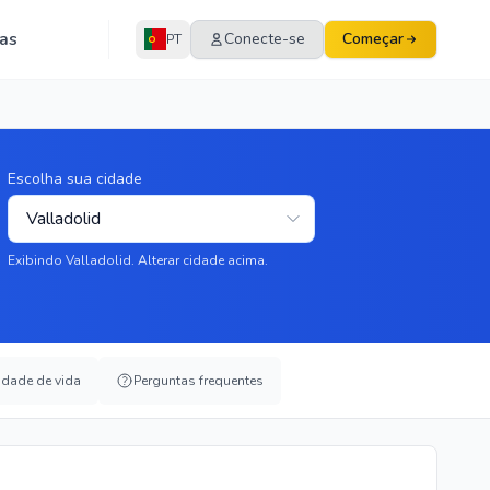
as
Conecte-se
Começar
PT
Escolha sua cidade
Exibindo Valladolid. Alterar cidade acima.
idade de vida
Perguntas frequentes