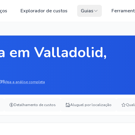
ços
Explorador de custos
Guias
Ferrament
a em Valladolid,
35
Veja a análise completa
Detalhamento de custos
Aluguel por localização
Qual