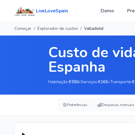
 content
LiveLoveSpain
Demo
Pre
Começar
/
Explorador de custos
/
Valladolid
Custo de vid
Espanha
Habitação
:
€550
•
Serviços
:
€165
•
Transporte
:
€
Preferências
Despesas mensais