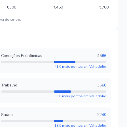
€300
€450
€700
ra do centro.
Condições Econômicas
45
86
41.0 mais pontos em Valladolid
Trabalho
35
68
33.0 mais pontos em Valladolid
Saúde
22
40
18.0 mais pontos em Valladolid