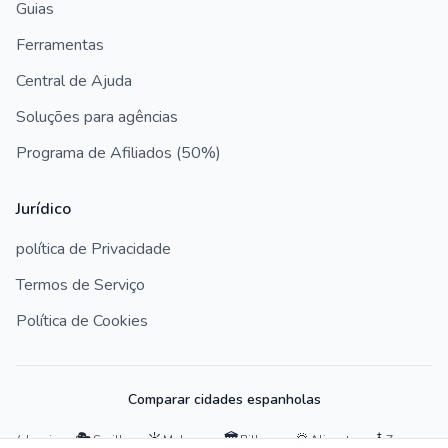
Guias
Ferramentas
Central de Ajuda
Soluções para agências
Programa de Afiliados (50%)
Jurídico
política de Privacidade
Termos de Serviço
Política de Cookies
Comparar cidades espanholas
🍊
🎭
☀️
🏛
🌅
⛪️
Valencia
Sevilla
Malaga
Bilbao
Alicante
Zaragoza