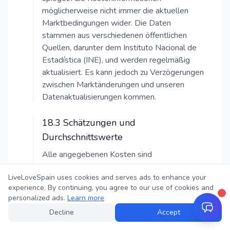
möglicherweise nicht immer die aktuellen
Marktbedingungen wider. Die Daten
stammen aus verschiedenen öffentlichen
Quellen, darunter dem Instituto Nacional de
Estadística (INE), und werden regelmäßig
aktualisiert. Es kann jedoch zu Verzögerungen
zwischen Marktänderungen und unseren
Datenaktualisierungen kommen.
18.3 Schätzungen und
Durchschnittswerte
Alle angegebenen Kosten sind
Durchschnittswerte und Näherungswerte, die
LiveLoveSpain uses cookies and serves ads to enhance your
auf allgemeinen Marktdaten basieren. Diese
experience. By continuing, you agree to our use of cookies and
Zahlen sind nicht repräsentativ oder garantiert
personalized ads.
Learn more
für die Situation einer bestimmten Person.
Decline
Accept
Die tatsächlichen Kosten können je nach
persönlichen Entscheidungen,